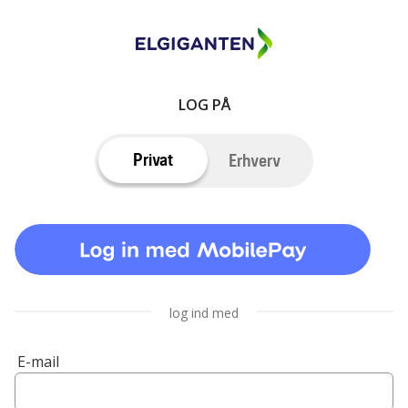
LOG PÅ
Privat
Erhverv
log ind med
E-mail