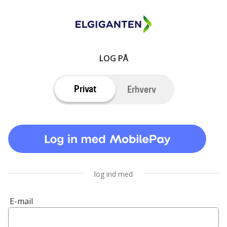
LOG PÅ
Privat
Erhverv
log ind med
E-mail