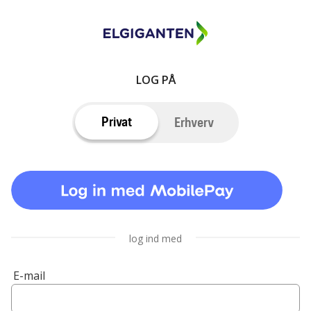
LOG PÅ
Privat
Erhverv
log ind med
E-mail