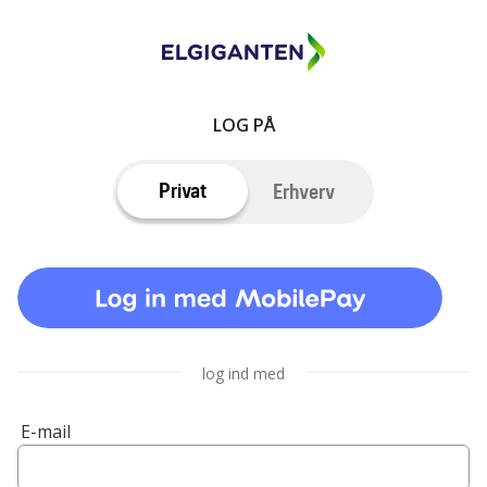
LOG PÅ
Privat
Erhverv
log ind med
E-mail