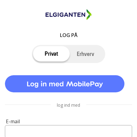
LOG PÅ
Privat
Erhverv
log ind med
E-mail