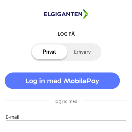
LOG PÅ
Privat
Erhverv
log ind med
E-mail