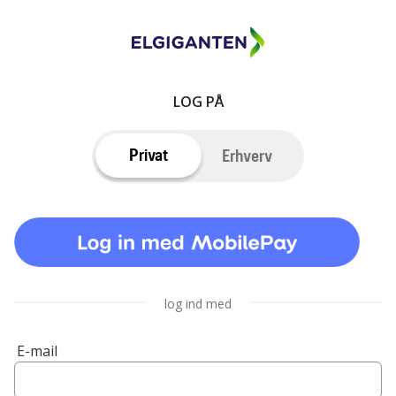
LOG PÅ
Privat
Erhverv
log ind med
E-mail