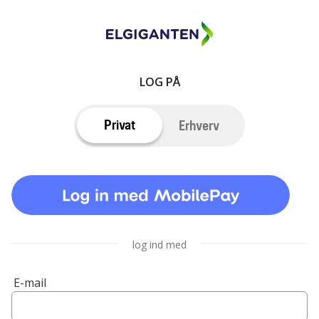
LOG PÅ
Privat
Erhverv
log ind med
E-mail