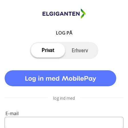
LOG PÅ
Privat
Erhverv
log ind med
E-mail