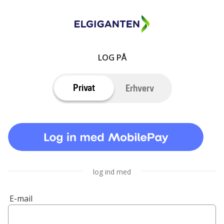
LOG PÅ
Privat
Erhverv
log ind med
E-mail