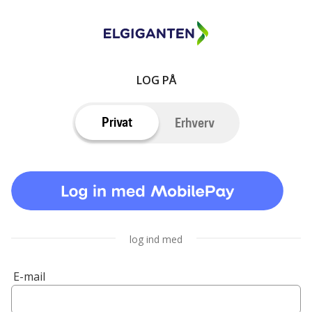
LOG PÅ
Privat
Erhverv
log ind med
E-mail