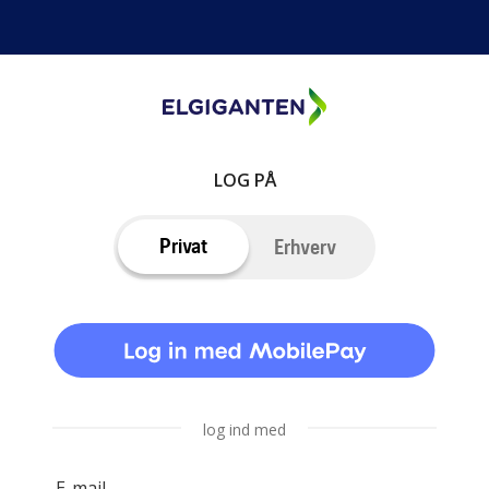
LOG PÅ
Privat
Erhverv
log ind med
E-mail