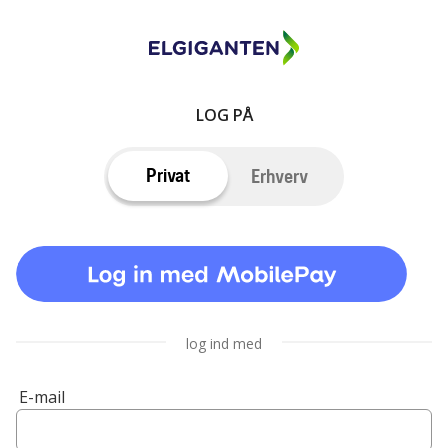
LOG PÅ
Privat
Erhverv
log ind med
E-mail