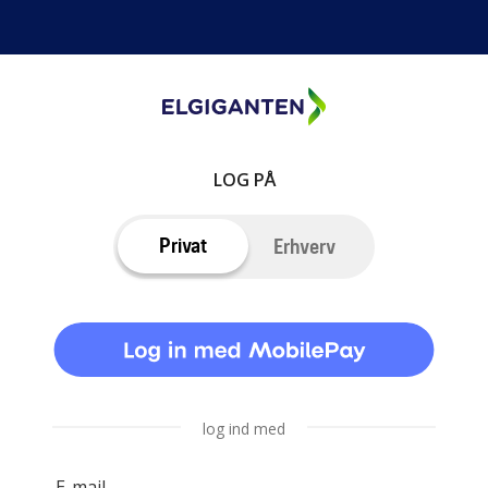
LOG PÅ
Privat
Erhverv
log ind med
E-mail