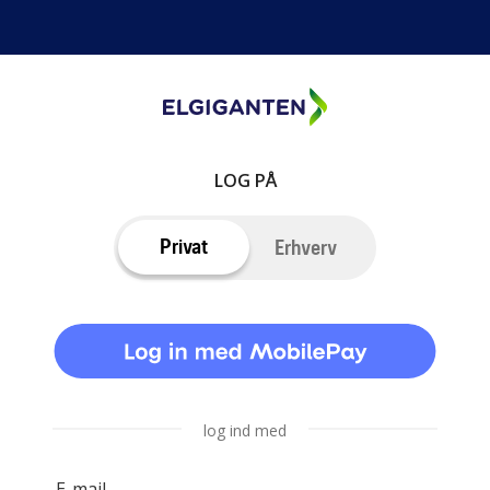
LOG PÅ
Privat
Erhverv
log ind med
E-mail