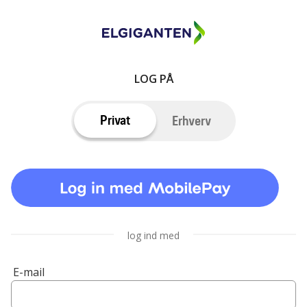
LOG PÅ
Privat
Erhverv
log ind med
E-mail