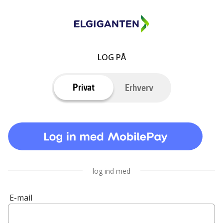
LOG PÅ
Privat
Erhverv
log ind med
E-mail