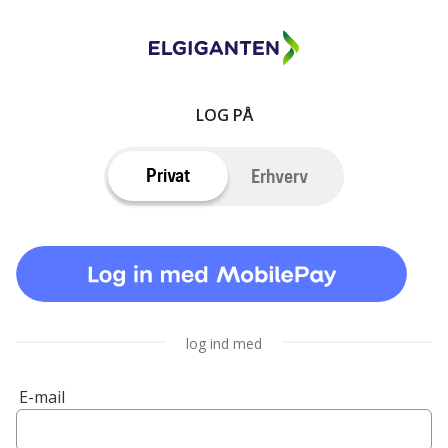
LOG PÅ
Privat
Erhverv
log ind med
E-mail