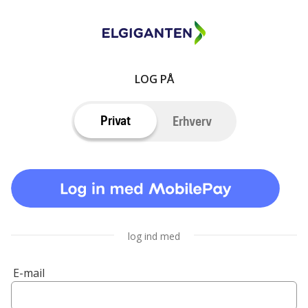
LOG PÅ
Privat
Erhverv
log ind med
E-mail