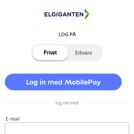
LOG PÅ
Privat
Erhverv
log ind med
E-mail