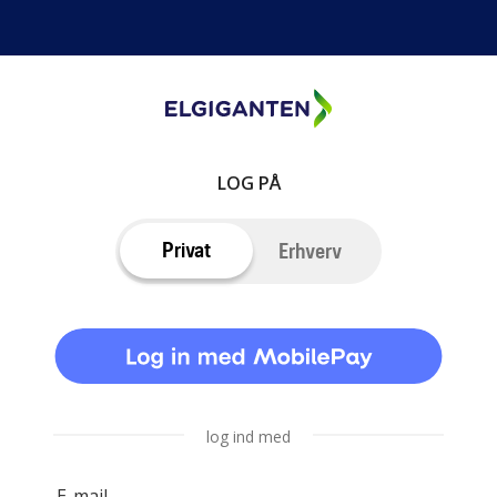
LOG PÅ
Privat
Erhverv
log ind med
E-mail