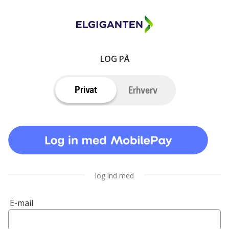
LOG PÅ
Privat
Erhverv
log ind med
E-mail