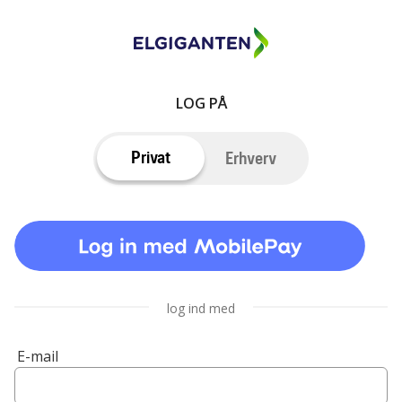
LOG PÅ
Privat
Erhverv
log ind med
E-mail