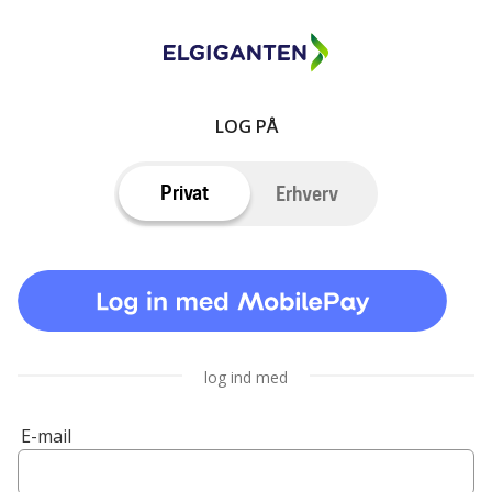
LOG PÅ
Privat
Erhverv
log ind med
E-mail