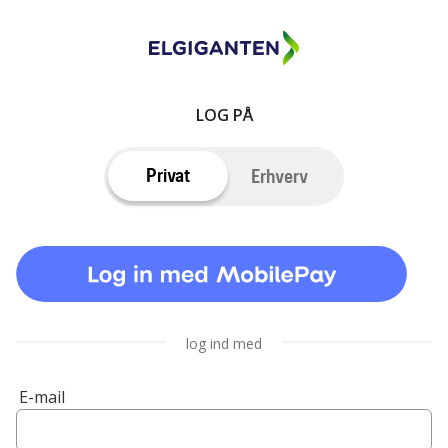
LOG PÅ
Privat
Erhverv
log ind med
E-mail