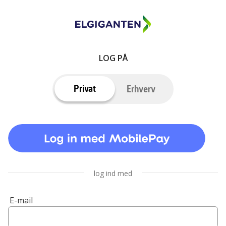
LOG PÅ
Privat
Erhverv
log ind med
E-mail