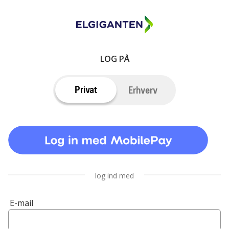
LOG PÅ
Privat
Erhverv
log ind med
E-mail