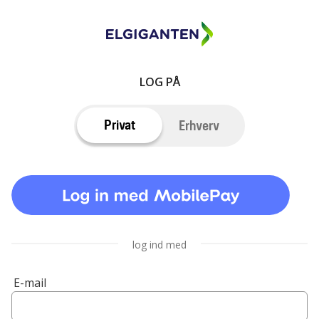
LOG PÅ
Privat
Erhverv
log ind med
E-mail